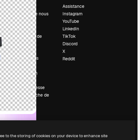
Prix
Assistance
À propos de nous
Instagram
Avis
YouTube
Carrières
LinkedIn
Tendances de
TikTok
recherche
Discord
Blog
X
Événements
Reddit
Slidesgo
Vendre mon
contenu
Salle de presse
À la recherche de
magnific.ai
ree to the storing of cookies on your device to enhance site