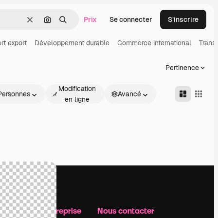
Prix
Se connecter
S’inscrire
Effacer
Rechercher par image
Rechercher
rt export
Développement durable
Commerce international
Transp
Pertinence
Modification
Personnes
Avancé
en ligne
Notre entreprise
Nous contacter