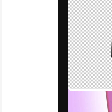
La plateforme c
vos meilleurs pr
d’abonnés : créa
studios.
Français
Copyright © 2010