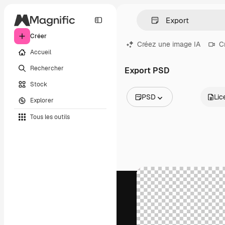
Créer
Créez une image IA
C
Accueil
Rechercher
Export PSD
Stock
PSD
Lic
Explorer
Toutes les images
Tous les outils
Vecteurs
Illustrations
Photos
PSD
Modèles
Mockups
Vidéos
Clips de vidéo
Graphiques animés
Templates vidéos
Icônes
Modèles 3D
Polices