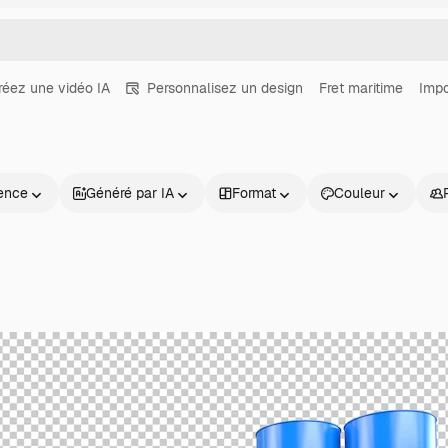
réez une vidéo IA
Personnalisez un design
Fret maritime
Impo
ence
Généré par IA
Format
Couleur
Produits
Commencer