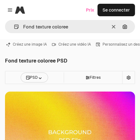
Magnific
Prix
Se connecter
Close menu
Effacer
Recher
Créez une image IA
Créez une vidéo IA
Personnalisez un des
Fond texture coloree PSD
PSD
Filtres