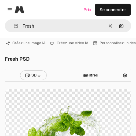
Magnific
Prix
Se connecter
Close menu
Effacer
Recher
Créez une image IA
Créez une vidéo IA
Personnalisez un des
Fresh PSD
PSD
Filtres