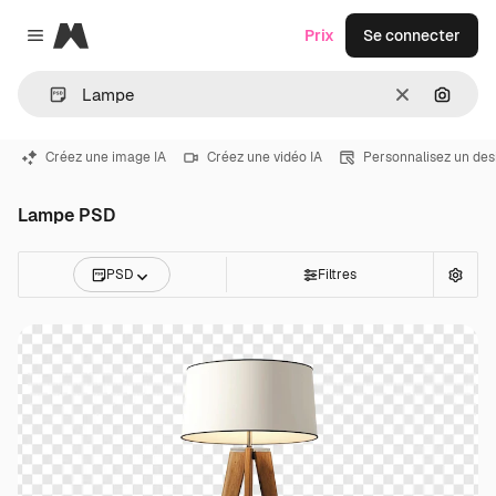
Magnific
Prix
Se connecter
Close menu
Effacer
Recher
Créez une image IA
Créez une vidéo IA
Personnalisez un des
Lampe PSD
PSD
Filtres