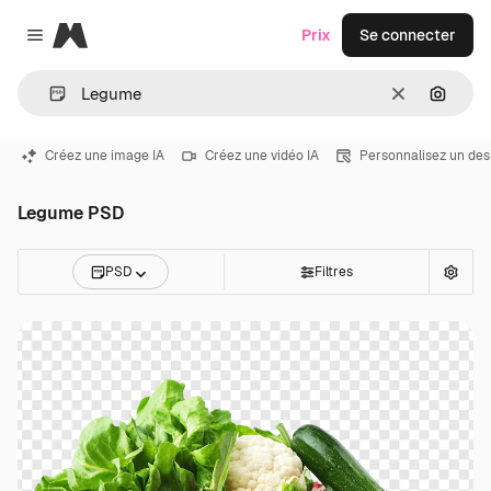
Magnific
Prix
Se connecter
Close menu
Effacer
Recher
Créez une image IA
Créez une vidéo IA
Personnalisez un des
Legume PSD
PSD
Filtres