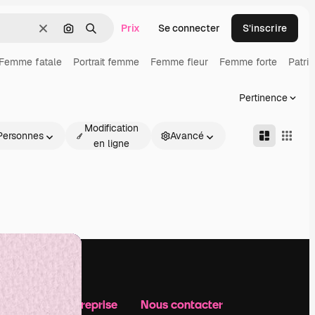
Prix
Se connecter
S’inscrire
Effacer
Rechercher par image
Rechercher
Femme fatale
Portrait femme
Femme fleur
Femme forte
Patri
Pertinence
Modification
Personnes
Avancé
en ligne
Notre entreprise
Nous contacter