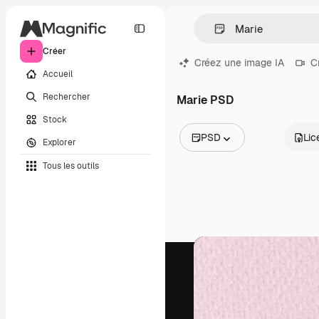
Créer
Créez une image IA
C
Accueil
Rechercher
Marie PSD
Stock
PSD
Lic
Explorer
Toutes les images
Tous les outils
Vecteurs
Illustrations
Photos
PSD
Modèles
Mockups
Vidéos
Clips de vidéo
Graphiques animés
Templates vidéos
Icônes
Modèles 3D
Polices