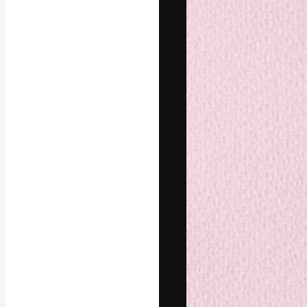
La plateforme c
vos meilleurs pr
d’abonnés : créa
studios.
Français
Copyright © 2010