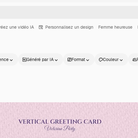
réez une vidéo IA
Personnalisez un design
Femme heureuse
ence
Généré par IA
Format
Couleur
Produits
Commencer