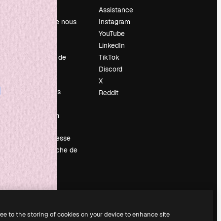
Prix
Assistance
À propos de nous
Instagram
Avis
YouTube
Carrières
LinkedIn
Tendances de
TikTok
recherche
Discord
Blog
X
Événements
Reddit
Slidesgo
Vendre mon
contenu
Salle de presse
À la recherche de
magnific.ai
ree to the storing of cookies on your device to enhance site