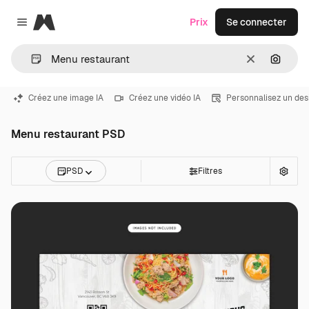
Magnific
Prix
Se connecter
Close menu
Effacer
Recher
Créez une image IA
Créez une vidéo IA
Personnalisez un des
Menu restaurant PSD
PSD
Filtres