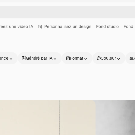
réez une vidéo IA
Personnalisez un design
Fond studio
Fond 
ence
Généré par IA
Format
Couleur
Produits
Commencer