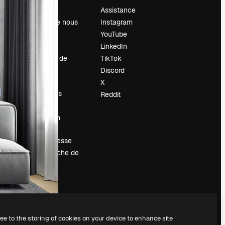
Prix
Assistance
À propos de nous
Instagram
Avis
YouTube
Carrières
LinkedIn
Tendances de
TikTok
recherche
Discord
Blog
X
Événements
Reddit
Slidesgo
Vendre mon
contenu
Salle de presse
À la recherche de
magnific.ai
ree to the storing of cookies on your device to enhance site