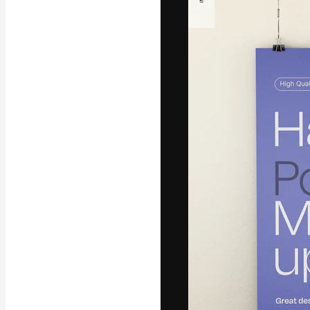
La plateforme c
vos meilleurs pr
d’abonnés : créa
studios.
Français
Copyright © 2010