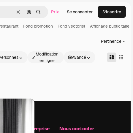
Prix
Se connecter
S’inscrire
Effacer
Rechercher par image
Rechercher
restaurant
Fond promotion
Fond vectoriel
Affichage publicitaire
Pertinence
Modification
Personnes
Avancé
en ligne
Notre entreprise
Nous contacter