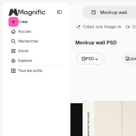
Créer
Créez une image IA
C
Accueil
Rechercher
Mockup wall PSD
Stock
PSD
Lic
Explorer
Toutes les images
Tous les outils
Vecteurs
Illustrations
Photos
PSD
Modèles
Mockups
Vidéos
Clips de vidéo
Graphiques animés
Templates vidéos
Icônes
Modèles 3D
Polices