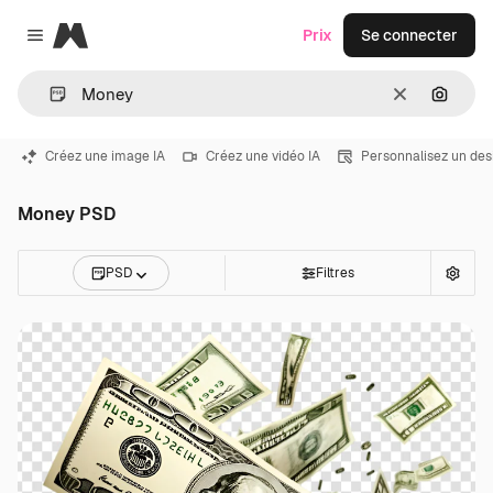
Magnific
Prix
Se connecter
Close menu
Effacer
Recher
Créez une image IA
Créez une vidéo IA
Personnalisez un des
Money PSD
PSD
Filtres