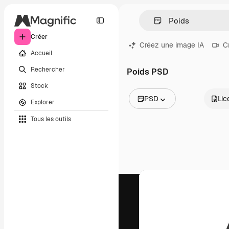
Créer
Créez une image IA
C
Accueil
Rechercher
Poids PSD
Stock
PSD
Lic
Explorer
Toutes les images
Tous les outils
Vecteurs
Illustrations
Photos
PSD
Modèles
Mockups
Vidéos
Clips de vidéo
Graphiques animés
Templates vidéos
Icônes
Modèles 3D
Polices