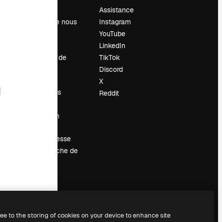
Prix
Assistance
À propos de nous
Instagram
Avis
YouTube
Carrières
LinkedIn
Tendances de
TikTok
recherche
Discord
Blog
X
Événements
Reddit
Slidesgo
Vendre mon
contenu
Salle de presse
À la recherche de
magnific.ai
ree to the storing of cookies on your device to enhance site