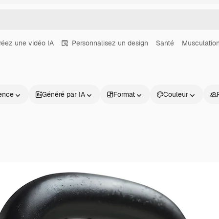
réez une vidéo IA
Personnalisez un design
Santé
Musculatio
ence
Généré par IA
Format
Couleur
Produits
Commencer