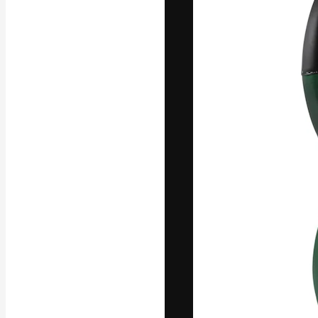
La plateforme c
vos meilleurs pr
d’abonnés : créa
studios.
Français
Copyright © 2010