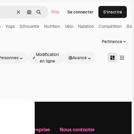
Prix
Se connecter
S’inscrire
Effacer
Rechercher par image
Rechercher
n
Yoga
Silhouette
Nutrition
Vélo
Natation
Compétition
Bal
Pertinence
Modification
Personnes
Avancé
en ligne
Notre entreprise
Nous contacter