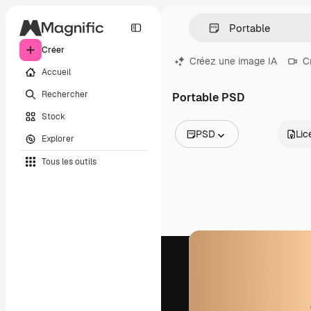
Créer
Créez une image IA
C
Accueil
Rechercher
Portable PSD
Stock
PSD
Lic
Explorer
Toutes les images
Tous les outils
Vecteurs
Illustrations
Photos
PSD
Modèles
Mockups
Vidéos
Clips de vidéo
Graphiques animés
Templates vidéos
Icônes
Modèles 3D
Polices