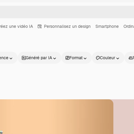
réez une vidéo IA
Personnalisez un design
Smartphone
Ordin
ence
Généré par IA
Format
Couleur
Produits
Commencer