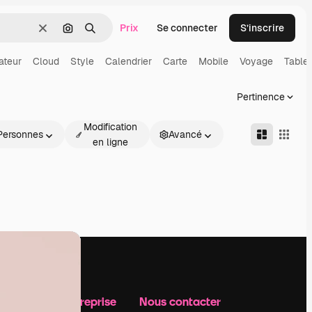
Prix
Se connecter
S’inscrire
Effacer
Rechercher par image
Rechercher
ateur
Cloud
Style
Calendrier
Carte
Mobile
Voyage
Tablet
Pertinence
Modification
Personnes
Avancé
en ligne
Notre entreprise
Nous contacter