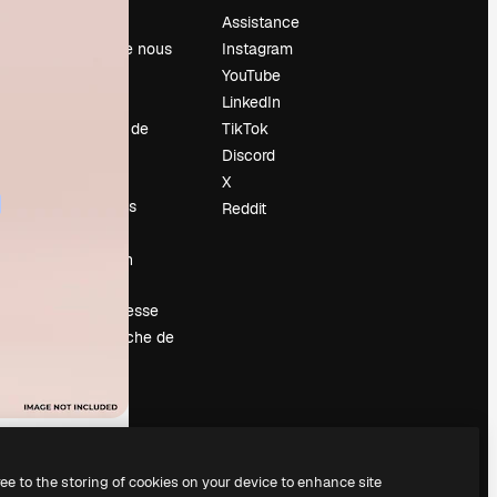
Prix
Assistance
À propos de nous
Instagram
Avis
YouTube
Carrières
LinkedIn
Tendances de
TikTok
recherche
Discord
Blog
X
Événements
Reddit
Slidesgo
Vendre mon
contenu
Salle de presse
À la recherche de
magnific.ai
ree to the storing of cookies on your device to enhance site