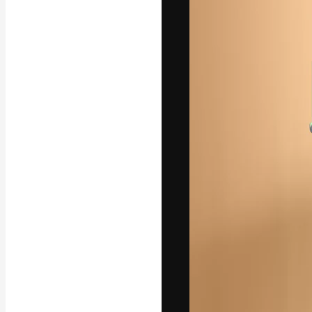
La plateforme c
vos meilleurs pr
d’abonnés : créa
studios.
Français
Copyright © 2010