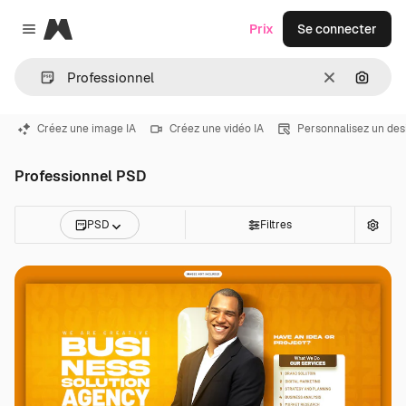
Magnific
Prix
Se connecter
Close menu
Effacer
Recher
Créez une image IA
Créez une vidéo IA
Personnalisez un des
Professionnel PSD
PSD
Filtres