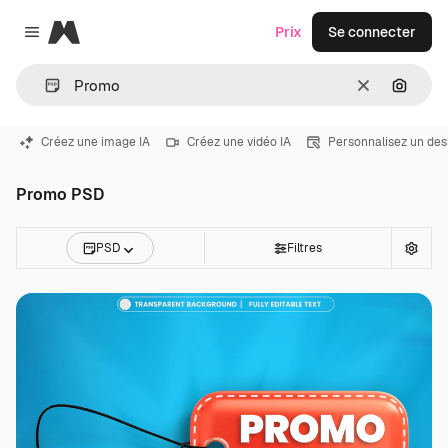
Magnific
Prix
Se connecter
Close menu
Effacer
Recher
Créez une image IA
Créez une vidéo IA
Personnalisez un des
Promo PSD
PSD
Filtres