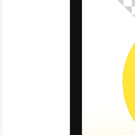
La plateforme c
vos meilleurs pr
d’abonnés : créa
studios.
Français
Copyright © 2010