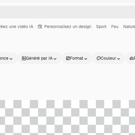
réez une vidéo IA
Personnalisez un design
Sport
Feu
Natur
ence
Généré par IA
Format
Couleur
Produits
Commencer