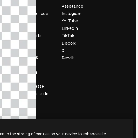
Prix
Assistance
À propos de nous
Instagram
Avis
YouTube
Carrières
LinkedIn
Tendances de
TikTok
recherche
Discord
Blog
X
Événements
Reddit
Slidesgo
Vendre mon
contenu
Salle de presse
À la recherche de
magnific.ai
ree to the storing of cookies on your device to enhance site