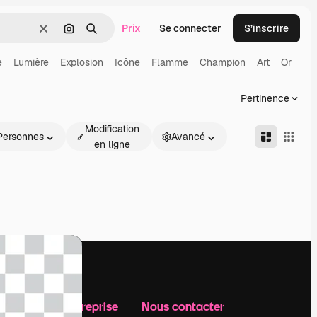
Prix
Se connecter
S’inscrire
Effacer
Rechercher par image
Rechercher
e
Lumière
Explosion
Icône
Flamme
Champion
Art
Or
Pertinence
Modification
Personnes
Avancé
en ligne
Notre entreprise
Nous contacter