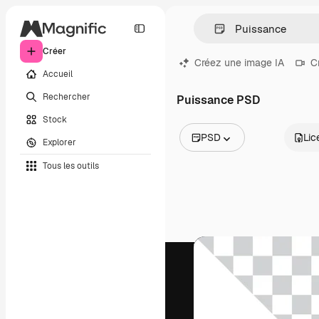
Créer
Créez une image IA
C
Accueil
Rechercher
Puissance PSD
Stock
PSD
Lic
Explorer
Toutes les images
Tous les outils
Vecteurs
Illustrations
Photos
PSD
Modèles
Mockups
Vidéos
Clips de vidéo
Graphiques animés
Templates vidéos
Icônes
Modèles 3D
Polices