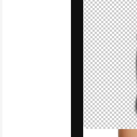
La plateforme c
vos meilleurs pr
d’abonnés : créa
studios.
Français
Copyright © 2010