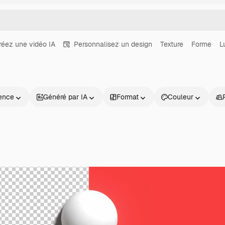
réez une vidéo IA
Personnalisez un design
Texture
Forme
L
ence
Généré par IA
Format
Couleur
Produits
Commencer