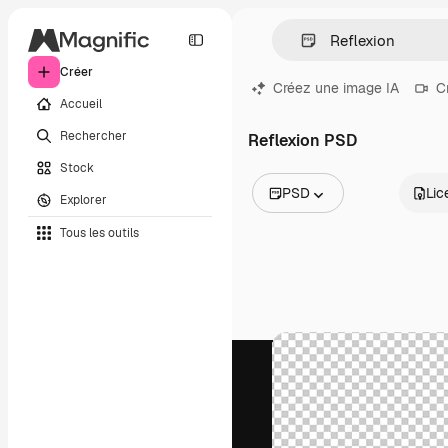
Créer
Créez une image IA
C
Accueil
Rechercher
Reflexion PSD
Stock
PSD
Lic
Explorer
Toutes les images
Tous les outils
Vecteurs
Illustrations
Photos
PSD
Modèles
Mockups
Vidéos
Clips de vidéo
Graphiques animés
Templates vidéos
Icônes
Modèles 3D
Polices