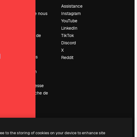
Prix
Assistance
À propos de nous
Instagram
Avis
YouTube
Carrières
LinkedIn
Tendances de
TikTok
recherche
Discord
Blog
X
Événements
Reddit
Slidesgo
Vendre mon
contenu
Salle de presse
À la recherche de
magnific.ai
ree to the storing of cookies on your device to enhance site