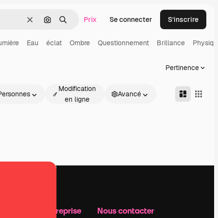
Prix
Se connecter
S’inscrire
Effacer
Rechercher par image
Rechercher
umière
Eau
éclat
Ombre
Questionnement
Brillance
Physiqu
Pertinence
Modification
Personnes
Avancé
en ligne
Notre entreprise
Nous contacter