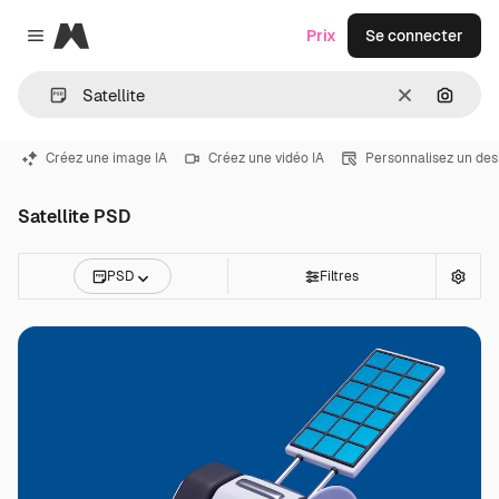
Magnific
Prix
Se connecter
Close menu
Effacer
Recher
Créez une image IA
Créez une vidéo IA
Personnalisez un des
Satellite PSD
PSD
Filtres