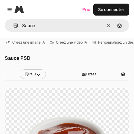
Magnific
Prix
Se connecter
Close menu
Effacer
Recher
Créez une image IA
Créez une vidéo IA
Personnalisez un des
Sauce PSD
PSD
Filtres