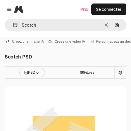
Magnific
Prix
Se connecter
Close menu
Effacer
Recher
Créez une image IA
Créez une vidéo IA
Personnalisez un des
Scotch PSD
PSD
Filtres