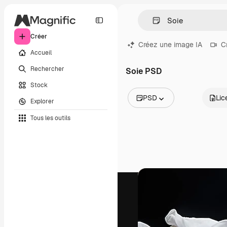
Créer
Créez une image IA
C
Accueil
Rechercher
Soie PSD
Stock
PSD
Lic
Explorer
Toutes les images
Tous les outils
Vecteurs
Illustrations
Photos
PSD
Modèles
Mockups
Vidéos
Clips de vidéo
Graphiques animés
Templates vidéos
Icônes
Modèles 3D
Polices