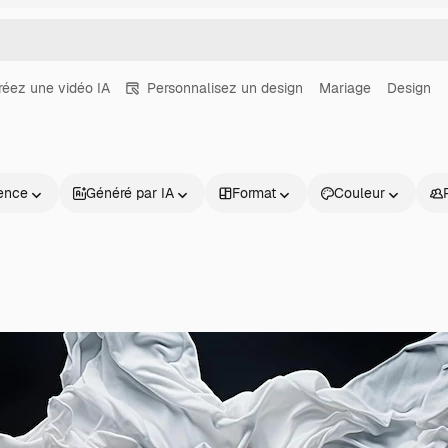
réez une vidéo IA
Personnalisez un design
Mariage
Design
ence
Généré par IA
Format
Couleur
Produits
Commencer