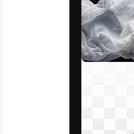
La plateforme c
vos meilleurs pr
d’abonnés : créa
studios.
Français
Copyright © 2010