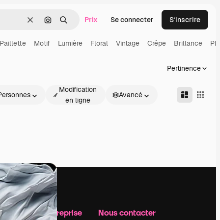
Prix
Se connecter
S’inscrire
Effacer
Rechercher par image
Rechercher
Paillette
Motif
Lumière
Floral
Vintage
Crêpe
Brillance
Pl
Pertinence
Modification
Personnes
Avancé
en ligne
Notre entreprise
Nous contacter