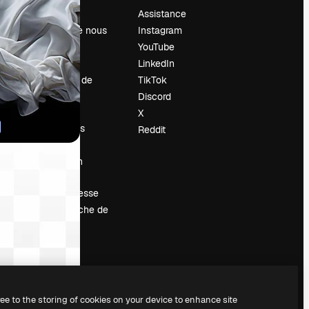
Prix
Assistance
À propos de nous
Instagram
Avis
YouTube
Carrières
LinkedIn
Tendances de
TikTok
recherche
Discord
Blog
X
Événements
Reddit
Slidesgo
Vendre mon
contenu
Salle de presse
À la recherche de
magnific.ai
ree to the storing of cookies on your device to enhance site