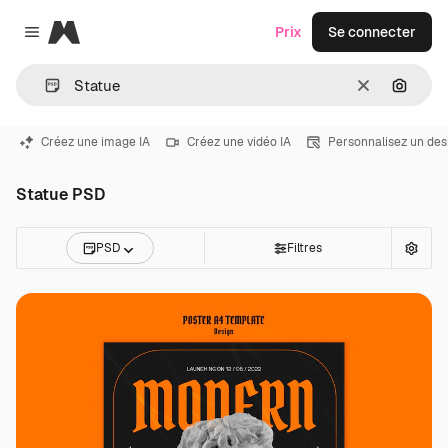
Magnific
Prix
Se connecter
Close menu
Effacer
Recher
Créez une image IA
Créez une vidéo IA
Personnalisez un des
Statue PSD
PSD
Filtres