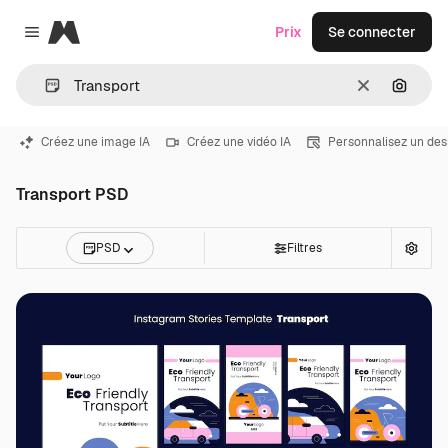
Magnific
Prix
Se connecter
Close menu
Effacer
Recher
Créez une image IA
Créez une vidéo IA
Personnalisez un des
Transport PSD
PSD
Filtres