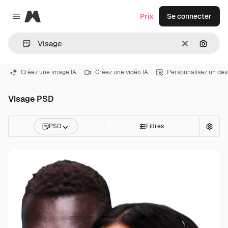
Magnific
Prix
Se connecter
Close menu
Effacer
Recher
Créez une image IA
Créez une vidéo IA
Personnalisez un des
Visage PSD
PSD
Filtres