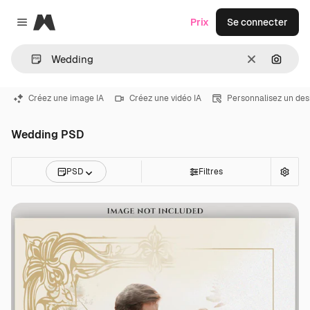
Magnific
Prix
Se connecter
Close menu
Effacer
Recher
Créez une image IA
Créez une vidéo IA
Personnalisez un des
Wedding PSD
PSD
Filtres