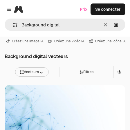
Magnific
Prix
Se connecter
Close menu
Effacer
Recher
Créez une image IA
Créez une vidéo IA
Créez une icône IA
Background digital vecteurs
Vecteurs
Filtres