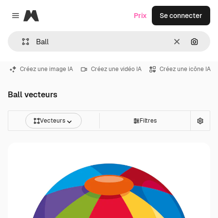
Magnific
Prix
Se connecter
Close menu
Effacer
Recher
Créez une image IA
Créez une vidéo IA
Créez une icône IA
Ball vecteurs
Vecteurs
Filtres