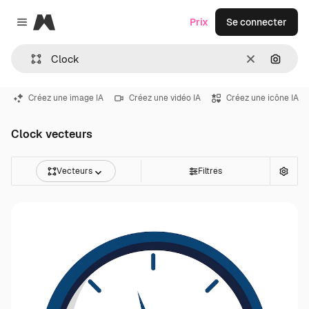
Magnific
Prix
Se connecter
Close menu
Effacer
Recher
Créez une image IA
Créez une vidéo IA
Créez une icône IA
Clock vecteurs
Vecteurs
Filtres