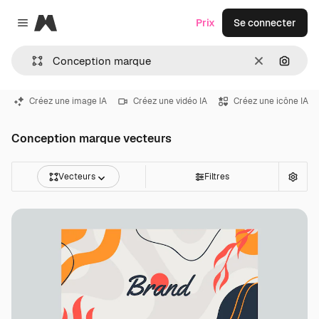
Magnific
Prix
Se connecter
Close menu
Effacer
Recher
Créez une image IA
Créez une vidéo IA
Créez une icône IA
Conception marque vecteurs
Vecteurs
Filtres