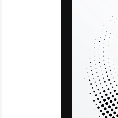
La plateforme c
vos meilleurs pr
d’abonnés : créa
studios.
Français
Copyright © 2010