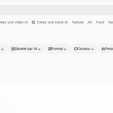
réez une vidéo IA
Créez une icône IA
Texture
Art
Fond
Na
e
Généré par IA
Format
Couleur
Pers
Produits
Commencer