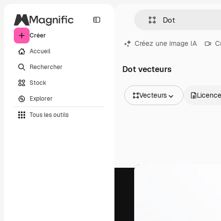
Créer
Créez une image IA
C
Accueil
Rechercher
Dot vecteurs
Stock
Vecteurs
Licenc
Explorer
Toutes les images
Tous les outils
Vecteurs
Illustrations
Photos
PSD
Modèles
Mockups
Vidéos
Clips de vidéo
Graphiques animés
Templates vidéos
Icônes
Modèles 3D
Polices