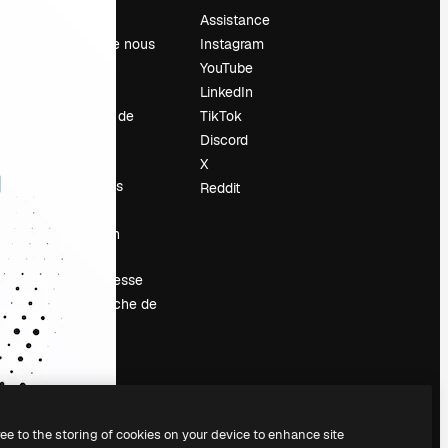
Prix
Assistance
À propos de nous
Instagram
Avis
YouTube
Carrières
LinkedIn
Tendances de
TikTok
recherche
Discord
Blog
X
Événements
Reddit
Slidesgo
Vendre mon
contenu
Salle de presse
À la recherche de
magnific.ai
ree to the storing of cookies on your device to enhance site