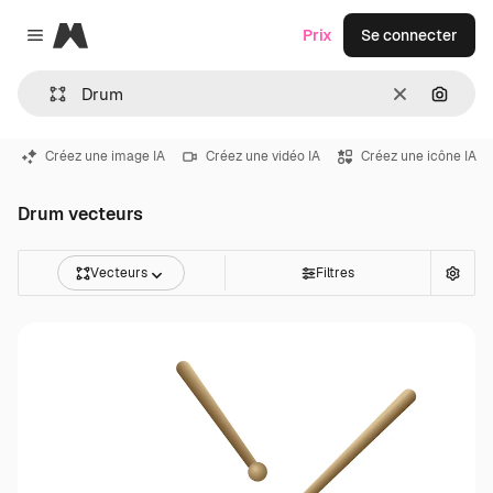
Magnific
Prix
Se connecter
Close menu
Effacer
Recher
Créez une image IA
Créez une vidéo IA
Créez une icône IA
Drum vecteurs
Vecteurs
Filtres