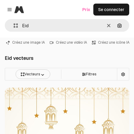
Magnific
Prix
Se connecter
Close menu
Effacer
Recher
Créez une image IA
Créez une vidéo IA
Créez une icône IA
Eid vecteurs
Vecteurs
Filtres