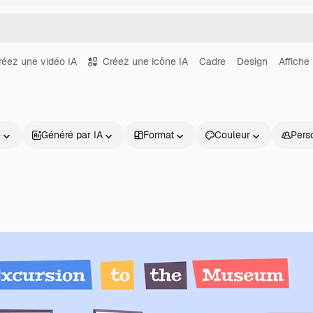
réez une vidéo IA
Créez une icône IA
Cadre
Design
Affiche
e
Généré par IA
Format
Couleur
Pers
Produits
Commencer