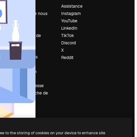
Prix
Assistance
À propos de nous
Instagram
Avis
YouTube
Carrières
LinkedIn
Tendances de
TikTok
recherche
Discord
Blog
X
Événements
Reddit
Slidesgo
Vendre mon
contenu
Salle de presse
À la recherche de
magnific.ai
ree to the storing of cookies on your device to enhance site