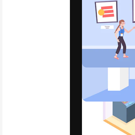
La plateforme c
vos meilleurs pr
d’abonnés : créa
studios.
Français
Copyright © 2010