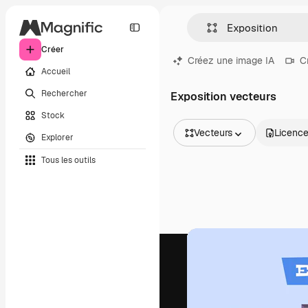
Créer
Créez une image IA
C
Accueil
Rechercher
Exposition vecteurs
Stock
Vecteurs
Licenc
Explorer
Toutes les images
Tous les outils
Vecteurs
Illustrations
Photos
PSD
Modèles
Mockups
Vidéos
Clips de vidéo
Graphiques animés
Templates vidéos
Icônes
Modèles 3D
Polices