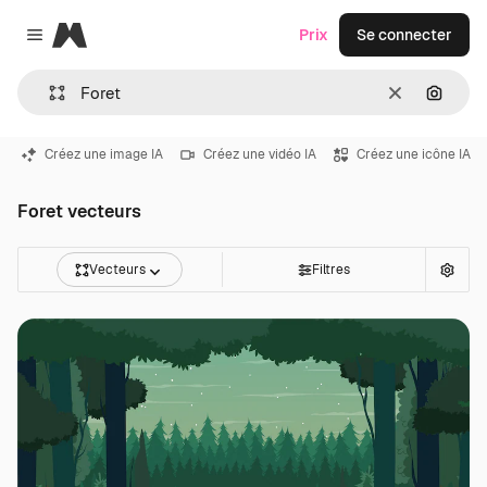
Magnific
Prix
Se connecter
Close menu
Effacer
Recher
Créez une image IA
Créez une vidéo IA
Créez une icône IA
Foret vecteurs
Vecteurs
Filtres