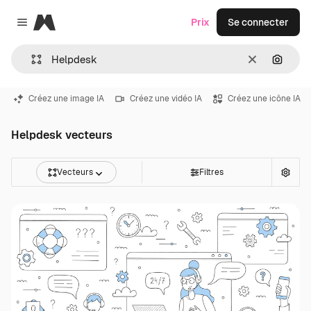
Magnific
Prix
Se connecter
Close menu
Effacer
Recher
Créez une image IA
Créez une vidéo IA
Créez une icône IA
Helpdesk vecteurs
Vecteurs
Filtres