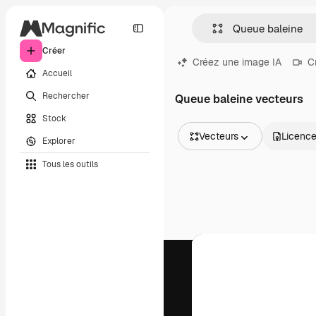
Créer
Créez une image IA
C
Accueil
Rechercher
Queue baleine vecteurs
Stock
Vecteurs
Licenc
Explorer
Toutes les images
Tous les outils
Vecteurs
Illustrations
Photos
PSD
Modèles
Mockups
Vidéos
Clips de vidéo
Graphiques animés
Templates vidéos
Icônes
Modèles 3D
Polices