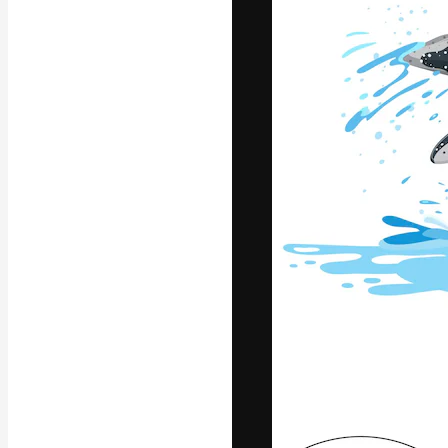
La plateforme c
vos meilleurs pr
d’abonnés : créa
studios.
Français
Copyright © 2010