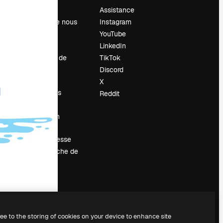
Prix
Assistance
À propos de nous
Instagram
Avis
YouTube
Carrières
LinkedIn
Tendances de
TikTok
recherche
Discord
Blog
X
Événements
Reddit
Slidesgo
Vendre mon
contenu
Salle de presse
À la recherche de
magnific.ai
ree to the storing of cookies on your device to enhance site