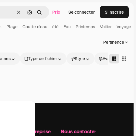
Prix
Se connecter
S’inscrire
Effacer
Rechercher par image
Rechercher
n
Plage
Goutte d'eau
été
Eau
Printemps
Voilier
Voyage
Pertinence
onnes
Type de fichier
Style
Avancé
Notre entreprise
Nous contacter