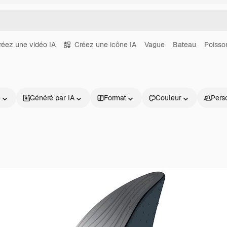
réez une vidéo IA
Créez une icône IA
Vague
Bateau
Poisso
e
Généré par IA
Format
Couleur
Pers
Produits
Commencer