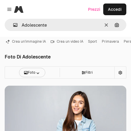
Magnific
Prezzi
Accedi
Close menu
Cancella
Cerca 
Crea un'immagine IA
Crea un video IA
Sport
Primavera
Per
Foto Di Adolescente
Foto
Filtri