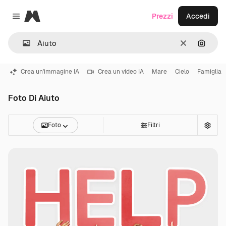
Magnific
Prezzi
Accedi
Close menu
Cancella
Cerca 
Crea un'immagine IA
Crea un video IA
Mare
Cielo
Famiglia
Foto Di Aiuto
Foto
Filtri