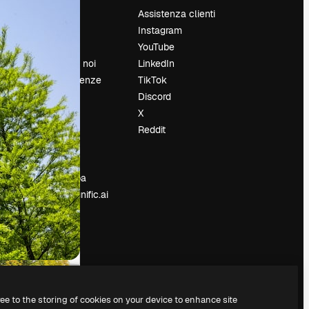
Prezzi
Assistenza clienti
Chi siamo
Instagram
Recensioni
YouTube
Lavora con noi
LinkedIn
Cerca tendenze
TikTok
Blog
Discord
Eventi
X
Slidesgo
Reddit
e
Vendi i tuoi
contenuti
Sala stampa
Cerchi magnific.ai
ree to the storing of cookies on your device to enhance site