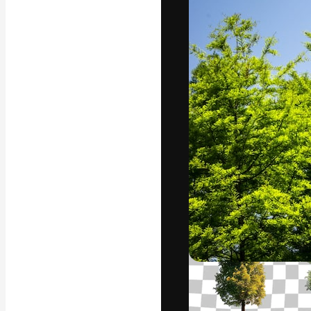
La piattaforma c
migliori lavori. 
creativi, impres
Italiano
Copyright © 2010