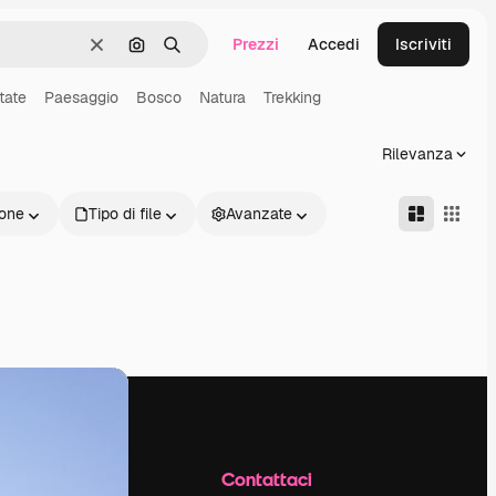
Prezzi
Accedi
Iscriviti
Cancella
Cerca per immagine
Ricerca
tate
Paesaggio
Bosco
Natura
Trekking
Rilevanza
one
Tipo di file
Avanzate
Azienda
Contattaci