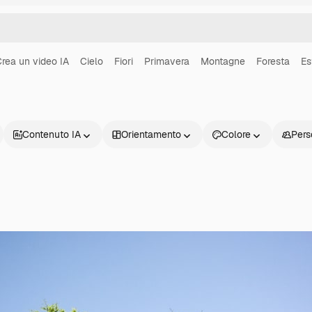
rea un video IA
Cielo
Fiori
Primavera
Montagne
Foresta
Es
Contenuto IA
Orientamento
Colore
Pers
Prodotti
Inizia