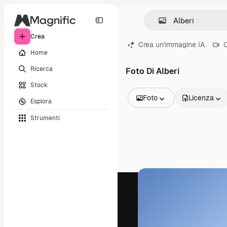
Crea
Crea un'immagine IA
C
Home
Ricerca
Foto Di Alberi
Stock
Foto
Licenza
Esplora
Tutte le immagini
Strumenti
Vettori
Illustrazioni
Foto
PSD
Modelli
Mockup
Video
Clip video
Motion graphic
Modelli di video
Icone
Modelli 3D
Font