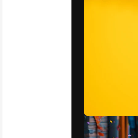
La piattaforma c
migliori lavori. 
creativi, impres
Italiano
Copyright © 2010