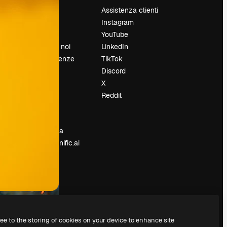
Prezzi
Assistenza clienti
Chi siamo
Instagram
Recensioni
YouTube
Lavora con noi
LinkedIn
Cerca tendenze
TikTok
Blog
Discord
Eventi
X
Slidesgo
Reddit
e
Vendi i tuoi
contenuti
Sala stampa
Cerchi magnific.ai
ree to the storing of cookies on your device to enhance site