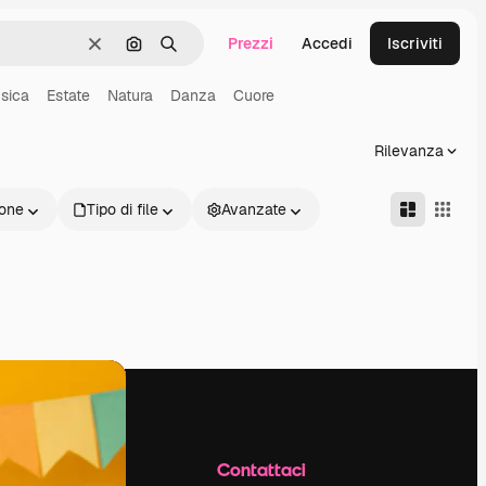
Prezzi
Accedi
Iscriviti
Cancella
Cerca per immagine
Ricerca
sica
Estate
Natura
Danza
Cuore
Rilevanza
one
Tipo di file
Avanzate
Azienda
Contattaci