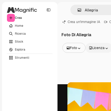
Crea
Crea un'immagine IA
C
Home
Ricerca
Foto Di Allegria
Stock
Foto
Licenza
Esplora
Tutte le immagini
Strumenti
Vettori
Illustrazioni
Foto
PSD
Modelli
Mockup
Video
Clip video
Motion graphic
Modelli di video
Icone
Modelli 3D
Font