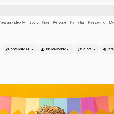
rea un video IA
Sport
Fiori
Persone
Famiglia
Paesaggio
Mu
Contenuto IA
Orientamento
Colore
Pers
Prodotti
Inizia