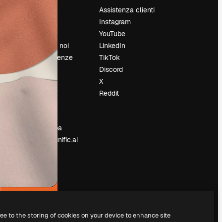
Prezzi
Assistenza clienti
Chi siamo
Instagram
Recensioni
YouTube
Lavora con noi
LinkedIn
Cerca tendenze
TikTok
Blog
Discord
Eventi
X
Slidesgo
Reddit
e
Vendi i tuoi
contenuti
Sala stampa
Cerchi magnific.ai
ree to the storing of cookies on your device to enhance site