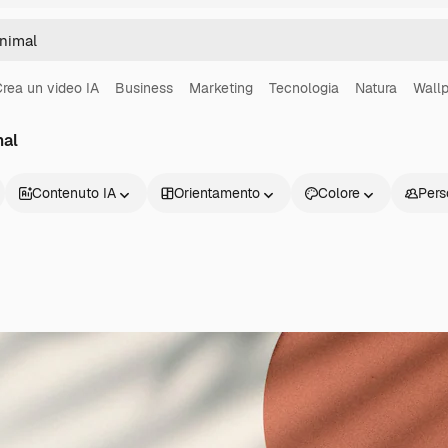
rea un video IA
Business
Marketing
Tecnologia
Natura
Wall
mal
Contenuto IA
Orientamento
Colore
Pers
Prodotti
Inizia