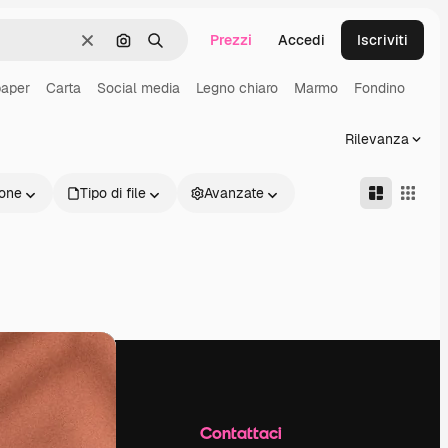
Prezzi
Accedi
Iscriviti
Cancella
Cerca per immagine
Ricerca
paper
Carta
Social media
Legno chiaro
Marmo
Fondino
Rilevanza
one
Tipo di file
Avanzate
Azienda
Contattaci