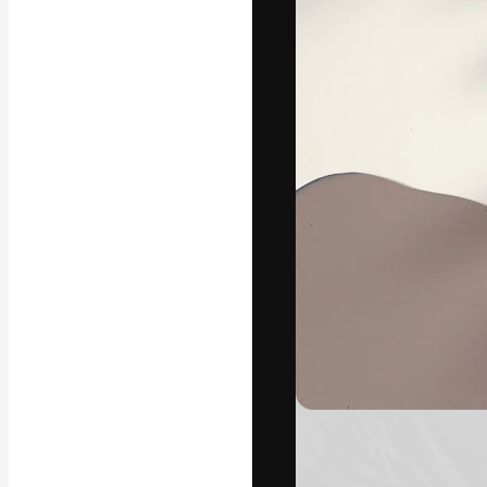
La piattaforma c
migliori lavori. 
creativi, impres
Italiano
Copyright © 2010