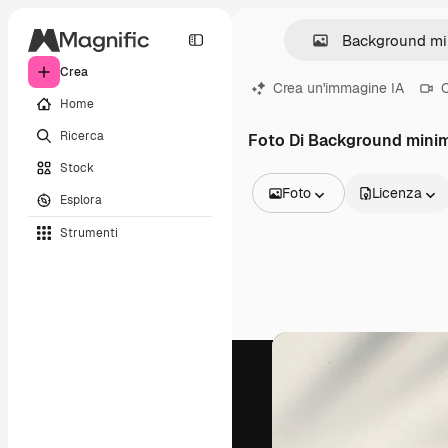
Crea
Crea un'immagine IA
C
Home
Ricerca
Foto Di Background mini
Stock
Foto
Licenza
Esplora
Tutte le immagini
Strumenti
Vettori
Illustrazioni
Foto
PSD
Modelli
Mockup
Video
Clip video
Motion graphic
Modelli di video
Icone
Modelli 3D
Font