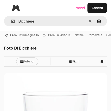
Magnific
Prezzi
Accedi
Close menu
Cancella
Cerca 
Crea un'immagine IA
Crea un video IA
Natale
Primavera
Coc
Foto Di Bicchiere
Foto
Filtri