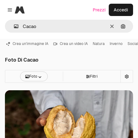
Magnific
Prezzi
Accedi
Close menu
Cancella
Cerca 
Crea un'immagine IA
Crea un video IA
Natura
Inverno
Socia
Foto Di Cacao
Foto
Filtri