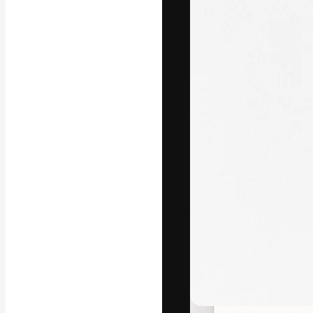
La piattaforma c
migliori lavori. 
creativi, impres
Italiano
Copyright © 2010