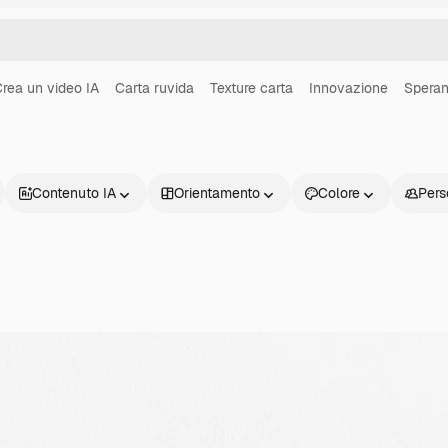
rea un video IA
Carta ruvida
Texture carta
Innovazione
Spera
Contenuto IA
Orientamento
Colore
Pers
Prodotti
Inizia