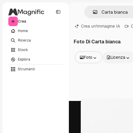
Crea
Crea un'immagine IA
C
Home
Ricerca
Foto Di Carta bianca
Stock
Foto
Licenza
Esplora
Tutte le immagini
Strumenti
Vettori
Illustrazioni
Foto
PSD
Modelli
Mockup
Video
Clip video
Motion graphic
Modelli di video
Icone
Modelli 3D
Font