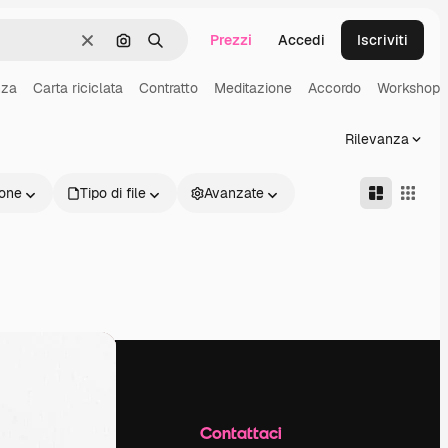
Prezzi
Accedi
Iscriviti
Cancella
Cerca per immagine
Ricerca
nza
Carta riciclata
Contratto
Meditazione
Accordo
Workshop
Rilevanza
one
Tipo di file
Avanzate
Azienda
Contattaci