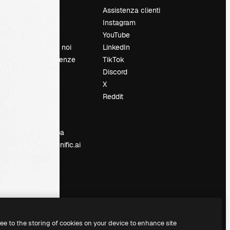
Prezzi
Assistenza clienti
Chi siamo
Instagram
Recensioni
YouTube
Lavora con noi
LinkedIn
Cerca tendenze
TikTok
Blog
Discord
Eventi
X
Slidesgo
Reddit
e
Vendi i tuoi
contenuti
Sala stampa
Cerchi magnific.ai
ree to the storing of cookies on your device to enhance site