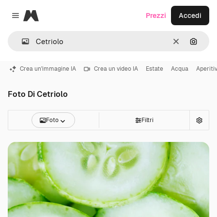
Magnific
Prezzi
Accedi
Close menu
Cancella
Cerca 
Crea un'immagine IA
Crea un video IA
Estate
Acqua
Aperiti
Foto Di Cetriolo
Foto
Filtri