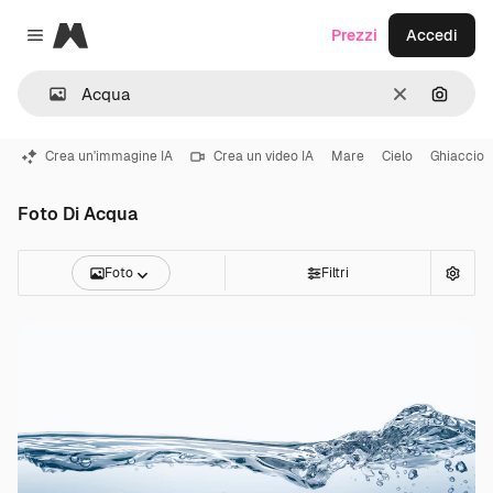
Magnific
Prezzi
Accedi
Close menu
Cancella
Cerca 
Crea un'immagine IA
Crea un video IA
Mare
Cielo
Ghiaccio
Foto Di Acqua
Foto
Filtri