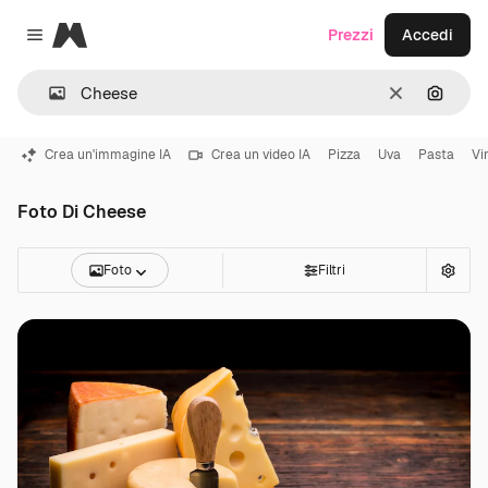
Magnific
Prezzi
Accedi
Close menu
Cancella
Cerca 
Crea un'immagine IA
Crea un video IA
Pizza
Uva
Pasta
Vi
Foto Di Cheese
Foto
Filtri