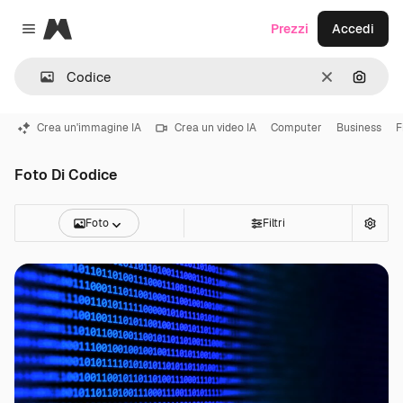
Magnific
Prezzi
Accedi
Close menu
Cancella
Cerca 
Crea un'immagine IA
Crea un video IA
Computer
Business
F
Foto Di Codice
Foto
Filtri