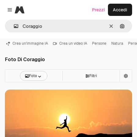
Magnific
Prezzi
Accedi
Close menu
Cancella
Cerca 
Crea un'immagine IA
Crea un video IA
Persone
Natura
Pers
Foto Di Coraggio
Foto
Filtri