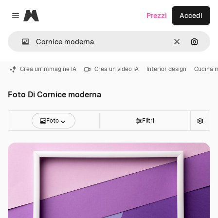
Magnific
Prezzi
Accedi
Close menu
Cancella
Cerca 
Crea un'immagine IA
Crea un video IA
Interior design
Cucina 
Foto Di Cornice moderna
Foto
Filtri