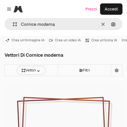
Magnific
Prezzi
Accedi
Close menu
Cancella
Cerca 
Crea un'immagine IA
Crea un video IA
Crea un'icona IA
Int
Vettori Di Cornice moderna
Vettori
Filtri