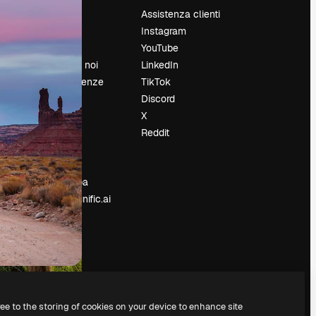
Prezzi
Assistenza clienti
Chi siamo
Instagram
Recensioni
YouTube
Lavora con noi
LinkedIn
Cerca tendenze
TikTok
Blog
Discord
Eventi
X
Slidesgo
Reddit
e
Vendi i tuoi
contenuti
Sala stampa
Cerchi magnific.ai
ree to the storing of cookies on your device to enhance site