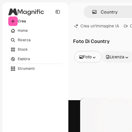
Crea
Crea un'immagine IA
C
Home
Ricerca
Foto Di Country
Stock
Foto
Licenza
Esplora
Tutte le immagini
Strumenti
Vettori
Illustrazioni
Foto
PSD
Modelli
Mockup
Video
Clip video
Motion graphic
Modelli di video
Icone
Modelli 3D
Font