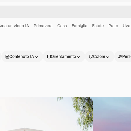
rea un video IA
Primavera
Casa
Famiglia
Estate
Prato
Uva
Contenuto IA
Orientamento
Colore
Pers
Prodotti
Inizia