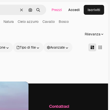
Prezzi
Accedi
Iscriviti
Cancella
Cerca per immagine
Ricerca
Natura
Cielo azzurro
Cavallo
Bosco
Rilevanza
one
Tipo di file
Avanzate
Azienda
Contattaci