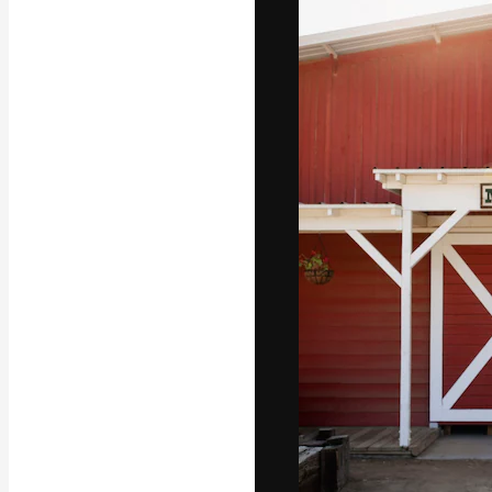
La piattaforma c
migliori lavori. 
creativi, impres
Italiano
Copyright © 2010